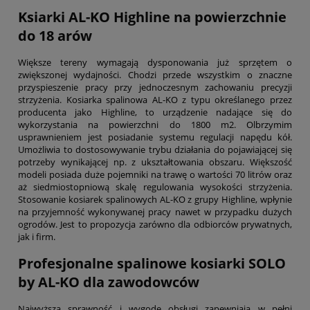
Ksiarki AL-KO Highline na powierzchnie
do 18 arów
Większe tereny wymagają dysponowania już sprzętem o
zwiększonej wydajności. Chodzi przede wszystkim o znaczne
przyspieszenie pracy przy jednoczesnym zachowaniu precyzji
strzyżenia. Kosiarka spalinowa AL-KO z typu określanego przez
producenta jako Highline, to urządzenie nadające się do
wykorzystania na powierzchni do 1800 m2. Olbrzymim
usprawnieniem jest posiadanie systemu regulacji napędu kół.
Umożliwia to dostosowywanie trybu działania do pojawiającej się
potrzeby wynikającej np. z ukształtowania obszaru. Większość
modeli posiada duże pojemniki na trawę o wartości 70 litrów oraz
aż siedmiostopniową skalę regulowania wysokości strzyżenia.
Stosowanie kosiarek spalinowych AL-KO z grupy Highline, wpłynie
na przyjemność wykonywanej pracy nawet w przypadku dużych
ogrodów. Jest to propozycja zarówno dla odbiorców prywatnych,
jak i firm.
Profesjonalne spalinowe kosiarki SOLO
by AL-KO dla zawodowców
Najwyższą sprawność i wygodę obsługi zapewniają w pełni