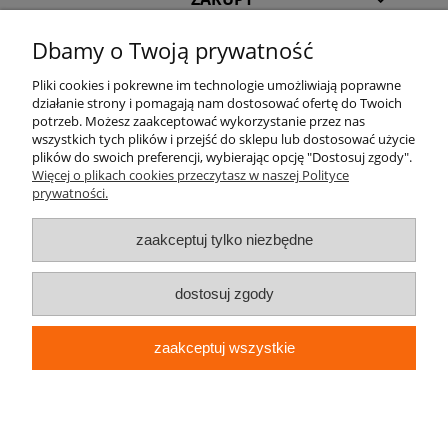
Dbamy o Twoją prywatność
POMOC
Pliki cookies i pokrewne im technologie umożliwiają poprawne
INFORMACJE
działanie strony i pomagają nam dostosować ofertę do Twoich
potrzeb. Możesz zaakceptować wykorzystanie przez nas
wszystkich tych plików i przejść do sklepu lub dostosować użycie
KILKA SŁÓW O NAS
plików do swoich preferencji, wybierając opcję "Dostosuj zgody".
Więcej o plikach cookies przeczytasz w naszej Polityce
prywatności.
STREFA KLIENTA
zaakceptuj tylko niezbędne
dostosuj zgody
zaakceptuj wszystkie
pokaż pełną wersję strony