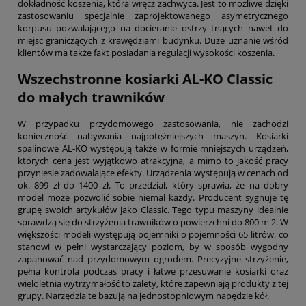
dokładność koszenia, która wręcz zachwyca. Jest to możliwe dzięki
zastosowaniu specjalnie zaprojektowanego asymetrycznego
korpusu pozwalającego na docieranie ostrzy tnących nawet do
miejsc graniczących z krawędziami budynku. Duże uznanie wśród
klientów ma także fakt posiadania regulacji wysokości koszenia.
Wszechstronne kosiarki AL-KO Classic
do małych trawników
W przypadku przydomowego zastosowania, nie zachodzi
konieczność nabywania najpotężniejszych maszyn. Kosiarki
spalinowe AL-KO występują także w formie mniejszych urządzeń,
których cena jest wyjątkowo atrakcyjna, a mimo to jakość pracy
przyniesie zadowalające efekty. Urządzenia występują w cenach od
ok. 899 zł do 1400 zł. To przedział, który sprawia, że na dobry
model może pozwolić sobie niemal każdy. Producent sygnuje tę
grupę swoich artykułów jako Classic. Tego typu maszyny idealnie
sprawdzą się do strzyżenia trawników o powierzchni do 800 m 2. W
większości modeli występują pojemniki o pojemności 65 litrów, co
stanowi w pełni wystarczający poziom, by w sposób wygodny
zapanować nad przydomowym ogrodem. Precyzyjne strzyżenie,
pełna kontrola podczas pracy i łatwe przesuwanie kosiarki oraz
wieloletnia wytrzymałość to zalety, które zapewniają produkty z tej
grupy. Narzędzia te bazują na jednostopniowym napędzie kół.