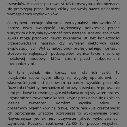
trawników. Kosiarka spalinowa AL-KO to maszyna, która odznacza
się precyzyjną pracą, której efekty zadowolą nawet najbardziej
wymagających użytkowników.
Asortyment cechuje olbrzymia wytrzymałość, niezawodność i
bardzo niska awaryjność. Użytkownicy podkreślają przede
wszystkim olbrzymią żywotność tych narzędzi. Kosiarki spalinowe
AL-KO mogą pracować nawet kilkanaście lat bez konieczności
przeprowadzania naprawy czy wymiany niektórych części
eksploatacyjnych. Wytrzymałość obok profesjonalnego montażu i
stosowania najlepszych podzespołów, wynika także z solidnej
metalowej obudowy, która chroni przed uszkodzeniami
mechanicznymi.
Na tym jednak nie kończy się lista ich zalet. To
urządzenia zapewniające olbrzymią wygodę operatorowi. Ich
właściwości jezdne stoją bowiem na bardzo wysokim poziomie.
Duże koła i świetny mechanizm obrotowy sprawiają, że poruszanie
nimi jest łatwe i niewymagające wkładania dużej siły w ten proces.
Ergonomiczne rozwiązania konstrukcyjne przekładają się z kolei na
idealną zwrotność. Komfort wynika także z
obszernych pojemników na trawę, które redukują częstotliwość
ich opróżniania. Znacznie przyspiesza to wykonywanie pracy.
Najważniejsza jednak jest oczywiście jakość wykonywanych
czynności. Kosiarka spalinowa AL-KO to przede wszystkim