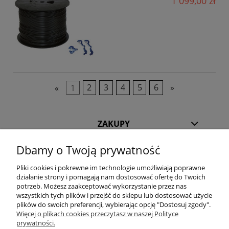
1 099,00 zł
«
1
2
3
4
5
6
»
ZAKUPY
Dbamy o Twoją prywatność
POMOC
Pliki cookies i pokrewne im technologie umożliwiają poprawne
działanie strony i pomagają nam dostosować ofertę do Twoich
INFORMACJE
potrzeb. Możesz zaakceptować wykorzystanie przez nas
wszystkich tych plików i przejść do sklepu lub dostosować użycie
KILKA SŁÓW O NAS
plików do swoich preferencji, wybierając opcję "Dostosuj zgody".
Więcej o plikach cookies przeczytasz w naszej Polityce
prywatności.