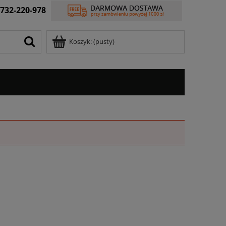
732-220-978
Koszyk:
(pusty)