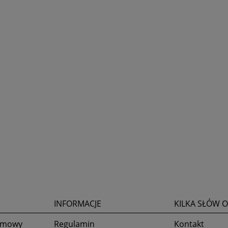
a automatyczna STIHL
Kosiarka spalinowa STIHL R
MOW RMI 422 P
RT
5 699,00 zł
2 999,00 zł
do koszyka
do koszyka
INFORMACJE
KILKA SŁÓW O
 umowy
Regulamin
Kontakt