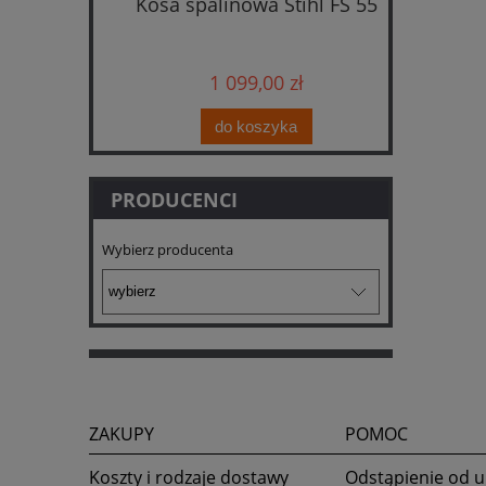
cinarka
Kosa spalinowa Stihl FS 55
Kosiark
taw z
i
ładowarką
1 099,00 zł
do koszyka
PRODUCENCI
Wybierz producenta
ZAKUPY
POMOC
Koszty i rodzaje dostawy
Odstąpienie od