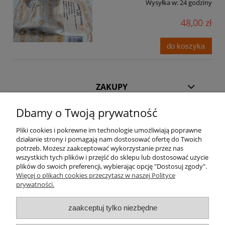
Wysyłka w:
24 godziny
48,00 zł
do koszyka
ZAKUPY
Dbamy o Twoją prywatność
POMOC
Pliki cookies i pokrewne im technologie umożliwiają poprawne
INFORMACJE
działanie strony i pomagają nam dostosować ofertę do Twoich
potrzeb. Możesz zaakceptować wykorzystanie przez nas
wszystkich tych plików i przejść do sklepu lub dostosować użycie
KILKA SŁÓW O NAS
plików do swoich preferencji, wybierając opcję "Dostosuj zgody".
Więcej o plikach cookies przeczytasz w naszej Polityce
prywatności.
STREFA KLIENTA
zaakceptuj tylko niezbędne