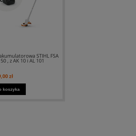
akumulatorowa STIHL FSA
50 , z AK 10 i AL 101
,00 zł
o koszyka