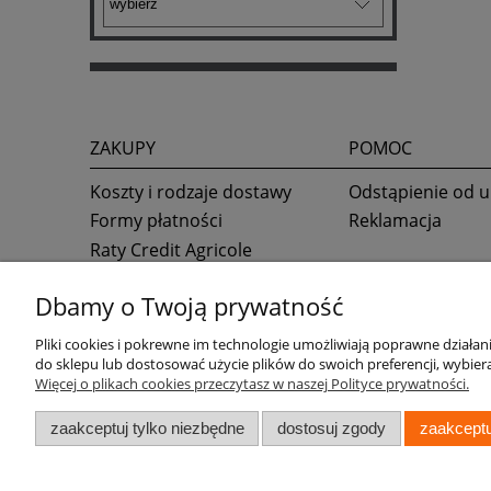
ZAKUPY
POMOC
Koszty i rodzaje dostawy
Odstąpienie od
Formy płatności
Reklamacja
Raty Credit Agricole
Raty online Alior Banku
Dbamy o Twoją prywatność
Pliki cookies i pokrewne im technologie umożliwiają poprawne działa
do sklepu lub dostosować użycie plików do swoich preferencji, wybiera
Więcej o plikach cookies przeczytasz w naszej Polityce prywatności.
zaakceptuj tylko niezbędne
dostosuj zgody
zaakceptu