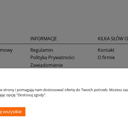
INFORMACJE
KILKA SŁÓW O
 umowy
Regulamin
Kontakt
Polityka Prywatności
O firmie
Zawiadomienie
Ustawienia plików cookies
nie strony i pomagają nam dostosować ofertę do Twoich potrzeb. Możesz zaa
jąc opcję "Dostosuj zgody".
j wszystkie