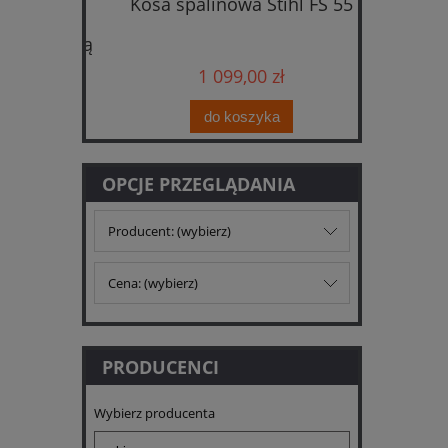
cinarka
Kosa spalinowa Stihl FS 55
Kosiark
taw z
i
ładowarką
1 099,00 zł
do koszyka
OPCJE PRZEGLĄDANIA
Producent: (wybierz)
Cena: (wybierz)
PRODUCENCI
Wybierz producenta