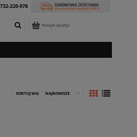
732-220-978
Koszyk:
(pusty)
SORTUJ WG:
NAJNOWSZE