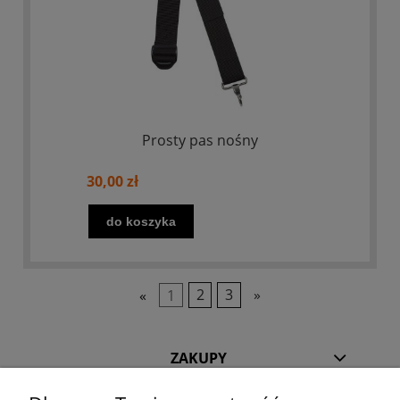
Prosty pas nośny
30,00 zł
do koszyka
«
1
2
3
»
ZAKUPY