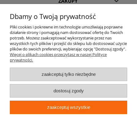
ZAKUPY
Dbamy o Twoją prywatność
POMOC
Pliki cookies i pokrewne im technologie umożliwiają poprawne
działanie strony i pomagają nam dostosować ofertę do Twoich
INFORMACJE
potrzeb. Możesz zaakceptować wykorzystanie przez nas
wszystkich tych plików i przejść do sklepu lub dostosować użycie
KILKA SŁÓW O NAS
plików do swoich preferencji, wybierając opcję "Dostosuj zgody".
Więcej o plikach cookies przeczytasz w naszej Polityce
prywatności.
STREFA KLIENTA
zaakceptuj tylko niezbędne
dostosuj zgody
zaakceptuj wszystkie
pokaż pełną wersję strony