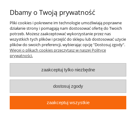
Dbamy o Twoją prywatność
POMOC
Pliki cookies i pokrewne im technologie umożliwiają poprawne
działanie strony i pomagają nam dostosować ofertę do Twoich
INFORMACJE
potrzeb. Możesz zaakceptować wykorzystanie przez nas
wszystkich tych plików i przejść do sklepu lub dostosować użycie
KILKA SŁÓW O NAS
plików do swoich preferencji, wybierając opcję "Dostosuj zgody".
Więcej o plikach cookies przeczytasz w naszej Polityce
prywatności.
STREFA KLIENTA
zaakceptuj tylko niezbędne
dostosuj zgody
zaakceptuj wszystkie
pokaż pełną wersję strony
Sklep internetowy Shoper.pl