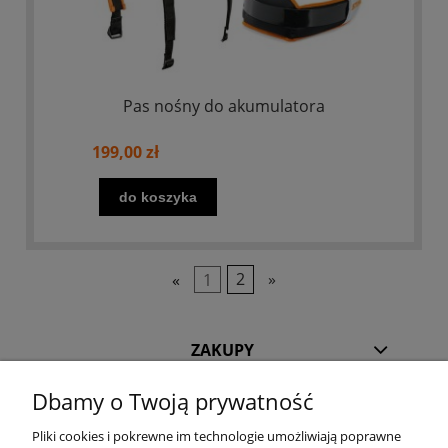
Pas nośny do akumulatora
199,00 zł
do koszyka
«
1
2
»
ZAKUPY
Dbamy o Twoją prywatność
POMOC
Pliki cookies i pokrewne im technologie umożliwiają poprawne