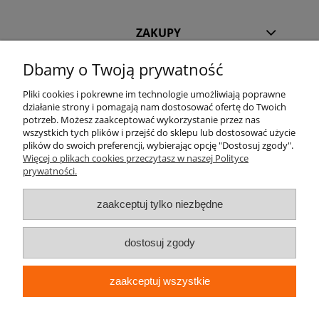
ZAKUPY
Dbamy o Twoją prywatność
POMOC
Pliki cookies i pokrewne im technologie umożliwiają poprawne
INFORMACJE
działanie strony i pomagają nam dostosować ofertę do Twoich
potrzeb. Możesz zaakceptować wykorzystanie przez nas
wszystkich tych plików i przejść do sklepu lub dostosować użycie
KILKA SŁÓW O NAS
plików do swoich preferencji, wybierając opcję "Dostosuj zgody".
Więcej o plikach cookies przeczytasz w naszej Polityce
prywatności.
STREFA KLIENTA
zaakceptuj tylko niezbędne
dostosuj zgody
zaakceptuj wszystkie