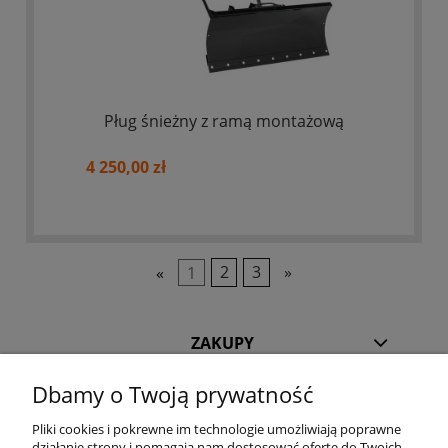
Pług śnieżny z ramą montażową
4 250,00 zł
«
1
2
3
»
ZAKUPY
Dbamy o Twoją prywatność
POMOC
Pliki cookies i pokrewne im technologie umożliwiają poprawne
działanie strony i pomagają nam dostosować ofertę do Twoich