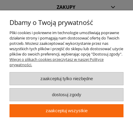
ZAKUPY
Dbamy o Twoją prywatność
POMOC
Pliki cookies i pokrewne im technologie umożliwiają poprawne
działanie strony i pomagają nam dostosować ofertę do Twoich
INFORMACJE
potrzeb. Możesz zaakceptować wykorzystanie przez nas
wszystkich tych plików i przejść do sklepu lub dostosować użycie
KILKA SŁÓW O NAS
plików do swoich preferencji, wybierając opcję "Dostosuj zgody".
Więcej o plikach cookies przeczytasz w naszej Polityce
prywatności.
STREFA KLIENTA
zaakceptuj tylko niezbędne
dostosuj zgody
zaakceptuj wszystkie
pokaż pełną wersję strony