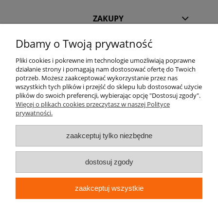
ZAKUPY
Dbamy o Twoją prywatność
POMOC
Pliki cookies i pokrewne im technologie umożliwiają poprawne
działanie strony i pomagają nam dostosować ofertę do Twoich
INFORMACJE
potrzeb. Możesz zaakceptować wykorzystanie przez nas
wszystkich tych plików i przejść do sklepu lub dostosować użycie
KILKA SŁÓW O NAS
plików do swoich preferencji, wybierając opcję "Dostosuj zgody".
Więcej o plikach cookies przeczytasz w naszej Polityce
prywatności.
STREFA KLIENTA
zaakceptuj tylko niezbędne
dostosuj zgody
zaakceptuj wszystkie