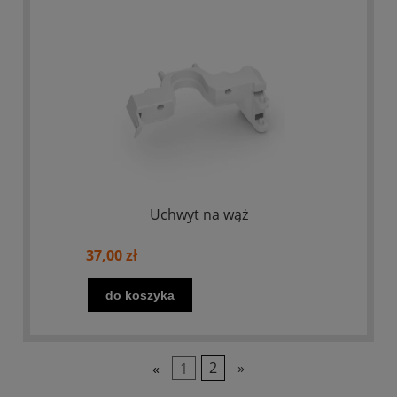
Uchwyt na wąż
37,00 zł
do koszyka
«
1
2
»