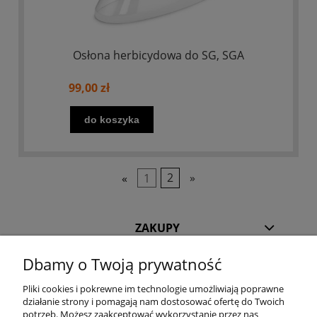
Osłona herbicydowa do SG, SGA
99,00 zł
do koszyka
«
1
2
»
ZAKUPY
Dbamy o Twoją prywatność
POMOC
Pliki cookies i pokrewne im technologie umożliwiają poprawne
działanie strony i pomagają nam dostosować ofertę do Twoich
INFORMACJE
potrzeb. Możesz zaakceptować wykorzystanie przez nas