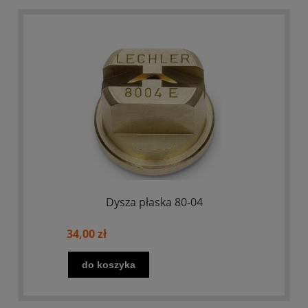
Dysza płaska 80-04
34,00 zł
do koszyka