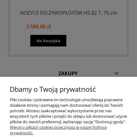
NOŻYCE DO ŻYWOPŁOTÓW HS 82 T, 75 cm
3 589,00 zł
do koszyka
ZAKUPY
Dbamy o Twoją prywatność
POMOC
Pliki cookies i pokrewne im technologie umożliwiają poprawne
działanie strony i pomagają nam dostosować ofertę do Twoich
INFORMACJE
potrzeb. Możesz zaakceptować wykorzystanie przez nas
wszystkich tych plików i przejść do sklepu lub dostosować użycie
KILKA SŁÓW O NAS
plików do swoich preferencji, wybierając opcję "Dostosuj zgody".
Więcej o plikach cookies przeczytasz w naszej Polityce
prywatności.