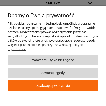
ZAKUPY
Dbamy o Twoją prywatność
POMOC
Pliki cookies i pokrewne im technologie umożliwiają poprawne
działanie strony i pomagają nam dostosować ofertę do Twoich
INFORMACJE
potrzeb. Możesz zaakceptować wykorzystanie przez nas
wszystkich tych plików i przejść do sklepu lub dostosować użycie
KILKA SŁÓW O NAS
plików do swoich preferencji, wybierając opcję "Dostosuj zgody".
Więcej o plikach cookies przeczytasz w naszej Polityce
prywatności.
STREFA KLIENTA
zaakceptuj tylko niezbędne
dostosuj zgody
zaakceptuj wszystkie
pokaż pełną wersję strony