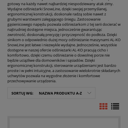
gotowy na każdy nawet najbardziej niespodziewany atak zimy.
Wydajne odśnieżarki SnowLine, dzięki swojej przemyślanej,
ergonomicznej konstrukcji, doskonale radzą sobie nawet z
grubymi warstwami zalegającego śniegu. Zastosowanie
gąsienicowego napędu pozwala odśnieżarkom z tej serii docierać w
najtrudniej dostępne miejsca, jednocześnie gwarantując
zwrotność, doskonałą precyzję i przyczepność do podłoża. Dzięki
sinikom o odpowiednio dużej mocy odśnieżanie maszynami AL-KO
SnowLine jest łatwe i niezwykle wydajne. Jednocześnie, wszystkie
dostępne w naszej ofercie odśnieżarki AL-KO pracują cicho i
komfortowo, dzięki czemu odśnieżanie o dowolnej porze nie
będzie uciążliwe dla domowników i sąsiadów. Dzięki
ergonomicznej konstrukcji, sterowanie urządzeniami jest bardzo
proste i w pełni intuicyjne, a zastosowanie wielokrotnie składanych
uchwytów pozwala na wygodne złożenie i komfortowe
przechowywanie urządzenia.
SORTUJ WG:
NAZWA PRODUKTU A-Z