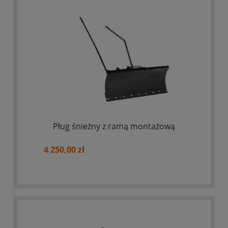
Pług śnieżny z ramą montażową
4 250,00 zł