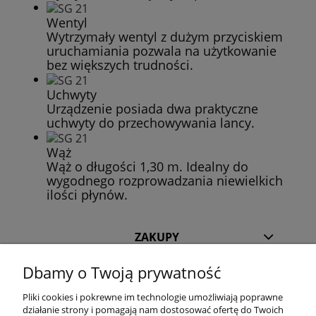
Wentyl
Wytrzymały wentyl z dużym przyciskiem
uruchamiania pozwala na użytkowanie
bez większych trudności.
Uchwyty
Urządzenie posiada dwa praktyczne
uchwyty do przechowywania lancy.
Wąż
Wąż o długości 1,30 m. Idealny do
wygodnego rozprowadzania niewielkich
ilości płynów.
ZAKUPY
Dbamy o Twoją prywatność
POMOC
Pliki cookies i pokrewne im technologie umożliwiają poprawne
działanie strony i pomagają nam dostosować ofertę do Twoich
INFORMACJE