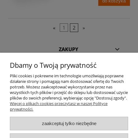
do koszyka
«
1
2
»
ZAKUPY
Dbamy o Twoją prywatność
POMOC
Pliki cookies i pokrewne im technologie umożliwiają poprawne
działanie strony i pomagają nam dostosować ofertę do Twoich
INFORMACJE
potrzeb. Możesz zaakceptować wykorzystanie przez nas
wszystkich tych plików i przejść do sklepu lub dostosować użycie
KILKA SŁÓW O NAS
plików do swoich preferencji, wybierając opcję "Dostosuj zgody".
Więcej o plikach cookies przeczytasz w naszej Polityce
prywatności.
STREFA KLIENTA
zaakceptuj tylko niezbędne