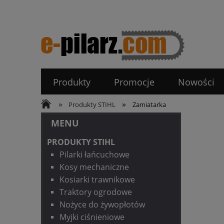
Produkty
Promocje
Nowości
»
»
Produkty STIHL
Zamiatarka
MENU
PRODUKTY STIHL
Pilarki łańcuchowe
Kosy mechaniczne
Kosiarki trawnikowe
Traktory ogrodowe
Nożyce do żywopłotów
Myjki ciśnieniowe