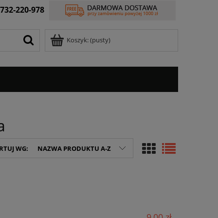
732-220-978
Koszyk:
(pusty)
a
RTUJ WG:
NAZWA PRODUKTU A-Z
9,00 zł