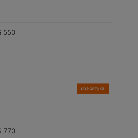
G 550
do koszyka
G 770