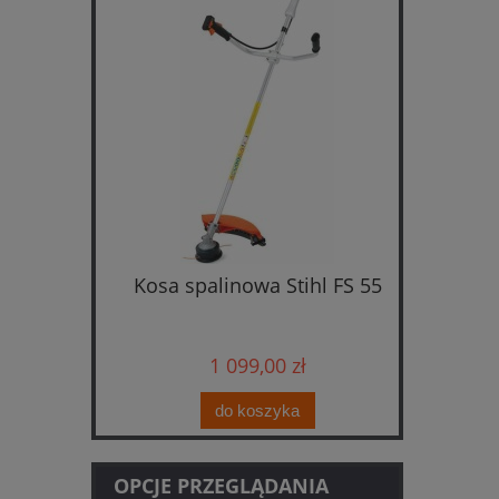
cinarka
Kosa spalinowa Stihl FS 55
Kosiark
taw z
i
ładowarką
1 099,00 zł
do koszyka
OPCJE PRZEGLĄDANIA