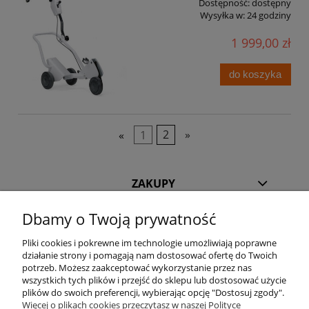
Dostępność:
dostępny
Wysyłka w:
24 godziny
1 999,00 zł
do koszyka
«
1
2
»
ZAKUPY
Dbamy o Twoją prywatność
POMOC
Pliki cookies i pokrewne im technologie umożliwiają poprawne
INFORMACJE
działanie strony i pomagają nam dostosować ofertę do Twoich
potrzeb. Możesz zaakceptować wykorzystanie przez nas
wszystkich tych plików i przejść do sklepu lub dostosować użycie
KILKA SŁÓW O NAS
plików do swoich preferencji, wybierając opcję "Dostosuj zgody".
Więcej o plikach cookies przeczytasz w naszej Polityce