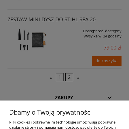
ZESTAW MINI DYSZ DO STIHL SEA 20
Dostępność:
dostępny
Wysyłka w:
24 godziny
79,00 zł
do koszyka
«
1
2
»
ZAKUPY
Dbamy o Twoją prywatność
POMOC
Pliki cookies i pokrewne im technologie umożliwiają poprawne
działanie strony i pomagają nam dostosować ofertę do Twoich
INFORMACJE