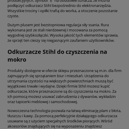
produkcyjnych. Symbol "E" na obudowie oznacza, że można
podłączyć odkurzacz Stihl bezpośrednio do elektronarzędzia.
Wszystkie trociny i opiłki trafią do worka, a otoczenie pozostanie
czyste.
Dużym plusem jest bezstopniowa regulacja siły ssania. Rura
wykonana jest ze stali nierdzewnej i mocowana za pomocą
wygodnej szybkozłączki. Wysoka jakość tych elementów sprawia,
że sprzęt ten cieszy się niegasnącym zaufaniem użytkowników.
Odkurzacze Stihl do czyszczenia na
mokro
Produkty dostępne w ofercie sklepu przeznaczone są m.in. dla firm
zajmujących się sprzątaniem biur i mieszkań. Urządzenia do
utrzymania czystości na większych powierzchniach muszą być
wyjątkowo trwałe i wydajne. Dzięki firmie Sthil możesz kupić
odkurzacze, które przeznaczone są do czyszczenia na mokro. Za
ich pomocą możesz usuwać zabrudzenia z dywanów, wykładzin
oraz tapicerki meblowej i samochodowej.
Nowoczesna technologia pozwala na łatwą eliminację plam z błota,
tłuszczu i kawy. Za pomocą perfekcyjnie działającego odkurzacza
usuwane są z użyciem specjalnych środków piorących. Wśród
akcesoriów znajdujących się na wyposażeniu znajdziesz