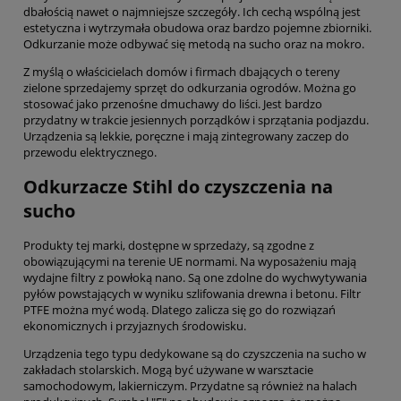
dbałością nawet o najmniejsze szczegóły. Ich cechą wspólną jest
estetyczna i wytrzymała obudowa oraz bardzo pojemne zbiorniki.
Odkurzanie może odbywać się metodą na sucho oraz na mokro.
Z myślą o właścicielach domów i firmach dbających o tereny
zielone sprzedajemy sprzęt do odkurzania ogrodów. Można go
stosować jako przenośne dmuchawy do liści. Jest bardzo
przydatny w trakcie jesiennych porządków i sprzątania podjazdu.
Urządzenia są lekkie, poręczne i mają zintegrowany zaczep do
przewodu elektrycznego.
Odkurzacze Stihl do czyszczenia na
sucho
Produkty tej marki, dostępne w sprzedaży, są zgodne z
obowiązującymi na terenie UE normami. Na wyposażeniu mają
wydajne filtry z powłoką nano. Są one zdolne do wychwytywania
pyłów powstających w wyniku szlifowania drewna i betonu. Filtr
PTFE można myć wodą. Dlatego zalicza się go do rozwiązań
ekonomicznych i przyjaznych środowisku.
Urządzenia tego typu dedykowane są do czyszczenia na sucho w
zakładach stolarskich. Mogą być używane w warsztacie
samochodowym, lakierniczym. Przydatne są również na halach