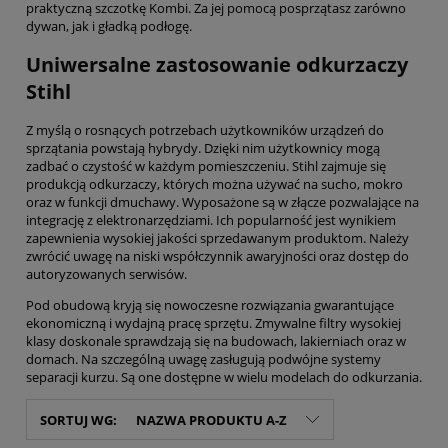
praktyczną szczotkę Kombi. Za jej pomocą posprzątasz zarówno
dywan, jak i gładką podłogę.
Uniwersalne zastosowanie odkurzaczy
Stihl
Z myślą o rosnących potrzebach użytkowników urządzeń do
sprzątania powstają hybrydy. Dzięki nim użytkownicy mogą
zadbać o czystość w każdym pomieszczeniu. Stihl zajmuje się
produkcją odkurzaczy, których można używać na sucho, mokro
oraz w funkcji dmuchawy. Wyposażone są w złącze pozwalające na
integrację z elektronarzędziami. Ich popularność jest wynikiem
zapewnienia wysokiej jakości sprzedawanym produktom. Należy
zwrócić uwagę na niski współczynnik awaryjności oraz dostęp do
autoryzowanych serwisów.
Pod obudową kryją się nowoczesne rozwiązania gwarantujące
ekonomiczną i wydajną pracę sprzętu. Zmywalne filtry wysokiej
klasy doskonale sprawdzają się na budowach, lakierniach oraz w
domach. Na szczególną uwagę zasługują podwójne systemy
separacji kurzu. Są one dostępne w wielu modelach do odkurzania.
SORTUJ WG:
NAZWA PRODUKTU A-Z