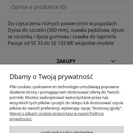
Opinie o produkcie (0)
Do czyszczenia różnych powierzchni w pojazdach.
Dysza do szczelin (300 mm), ssawka pędzlowa, dysza
ze szczotką i dysza gumowa i ssawka do tapicerki.
Pasuje od SE 33 do SE 133 ME wszystkie modele
ZAKUPY
Dbamy o Twoją prywatność
POMOC
Pliki cookies i pokrewne im technologie umożliwiają poprawne
działanie strony i pomagają nam dostosować ofertę do Twoich
INFORMACJE
potrzeb. Możesz zaakceptować wykorzystanie przez nas
wszystkich tych plików i przejść do sklepu lub dostosować użycie
KILKA SŁÓW O NAS
plików do swoich preferencji, wybierając opcję "Dostosuj zgody".
Więcej o plikach cookies przeczytasz w naszej Polityce
prywatności.
STREFA KLIENTA
zaakceptuj tylko niezbędne