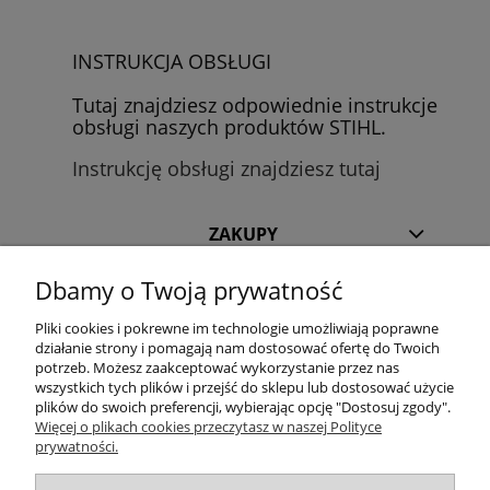
INSTRUKCJA OBSŁUGI
Tutaj znajdziesz odpowiednie instrukcje
obsługi naszych produktów STIHL.
Instrukcję obsługi znajdziesz tutaj
ZAKUPY
Dbamy o Twoją prywatność
POMOC
Pliki cookies i pokrewne im technologie umożliwiają poprawne
INFORMACJE
działanie strony i pomagają nam dostosować ofertę do Twoich
potrzeb. Możesz zaakceptować wykorzystanie przez nas
wszystkich tych plików i przejść do sklepu lub dostosować użycie
KILKA SŁÓW O NAS
plików do swoich preferencji, wybierając opcję "Dostosuj zgody".
Więcej o plikach cookies przeczytasz w naszej Polityce
prywatności.
STREFA KLIENTA