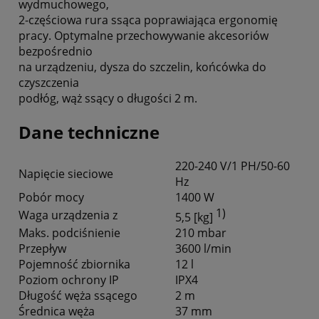
wydmuchowego,
2-częściowa rura ssąca poprawiająca ergonomię
pracy. Optymalne przechowywanie akcesoriów
bezpośrednio
na urządzeniu, dysza do szczelin, końcówka do
czyszczenia
podłóg, wąż ssący o długości 2 m.
Dane techniczne
220-240 V/1 PH/50-60
Napięcie sieciowe
Hz
Pobór mocy
1400 W
1)
Waga urządzenia z
5,5 [kg]
Maks. podciśnienie
210 mbar
Przepływ
3600 l/min
Pojemność zbiornika
12 l
Poziom ochrony IP
IPX4
Długość węża ssącego
2 m
Średnica węża
37 mm