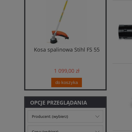
cinarka
Kosa spalinowa Stihl FS 55
Kosiark
taw z
i
ładowarką
1 099,00 zł
do koszyka
OPCJE PRZEGLĄDANIA
Producent: (wybierz)
Cena: (wybierz)