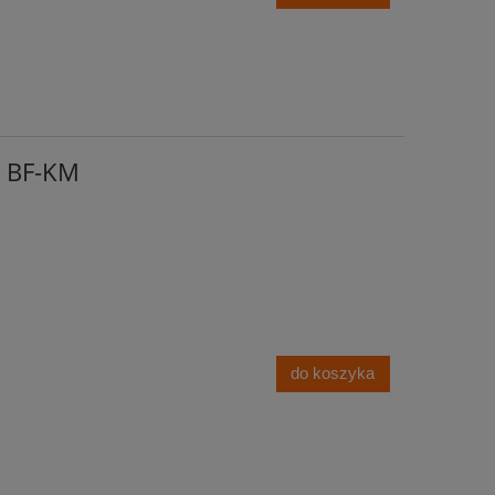
L BF-KM
do koszyka