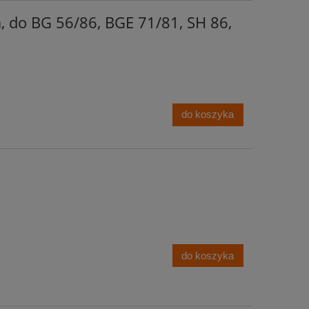
, do BG 56/86, BGE 71/81, SH 86,
M 3
do koszyka
do koszyka