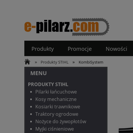
Produkty
Promocje
Nowości
»
»
Produkty STIHL
KombiSystem
MENU
PRODUKTY STIHL
Pilarki łańcuchowe
Kosy mechaniczne
Kosiarki trawnikowe
Traktory ogrodowe
Nożyce do żywopłotów
Myjki ciśnieniowe