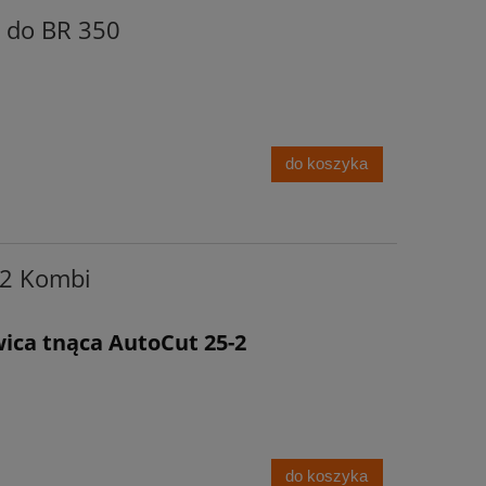
a do BR 350
do koszyka
-2 Kombi
ica tnąca AutoCut 25-2
do koszyka