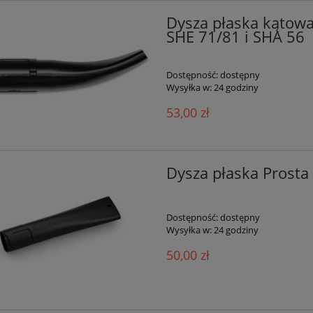
Dysza płaska kątowa
SHE 71/81 i SHA 56
Dostępność:
dostępny
Wysyłka w:
24 godziny
53,00 zł
a automatyczna STIHL
Kosiarka spalinowa STIHL R
MOW RMI 422 P
RT
5 699,00 zł
2 999,00 zł
Dysza płaska Prosta
do koszyka
do koszyka
Dostępność:
dostępny
Wysyłka w:
24 godziny
50,00 zł