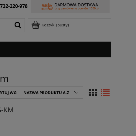
732-220-978
Koszyk:
(pusty)
em
RTUJ WG:
NAZWA PRODUKTU A-Z
G-KM