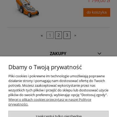
1 799,00 zł
do koszyka
«
1
2
3
»
ZAKUPY
Dbamy o Twoją prywatność
POMOC
Pliki cookies i pokrewne im technologie umożliwiają poprawne
INFORMACJE
działanie strony i pomagają nam dostosować ofertę do Twoich
potrzeb. Możesz zaakceptować wykorzystanie przez nas
wszystkich tych plików i przejść do sklepu lub dostosować użycie
KILKA SŁÓW O NAS
plików do swoich preferencji, wybierając opcję "Dostosuj zgody".
Więcej o plikach cookies przeczytasz w naszej Polityce
prywatności.
STREFA KLIENTA
zaakceptuj tylko niezbędne