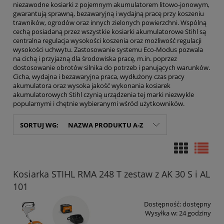
niezawodne kosiarki z pojemnym akumulatorem litowo-jonowym,
gwarantują sprawną, bezawaryjną i wydajną pracę przy koszeniu
trawników, ogrodów oraz innych zielonych powierzchni. Wspólną
cechą posiadaną przez wszystkie kosiarki akumulatorowe Stihl są
centralna regulacja wysokości koszenia oraz możliwość regulacji
wysokości uchwytu. Zastosowanie systemu Eco-Modus pozwala
na cichą i przyjazną dla środowiska pracę, m.in. poprzez
dostosowanie obrotów silnika do potrzeb i panujących warunków.
Cicha, wydajna i bezawaryjna praca, wydłużony czas pracy
akumulatora oraz wysoka jakość wykonania kosiarek
akumulatorowych Stihl czynią urządzenia tej marki niezwykle
popularnymi i chętnie wybieranymi wśród użytkowników.
SORTUJ WG:
NAZWA PRODUKTU A-Z
Kosiarka STIHL RMA 248 T zestaw z AK 30 S i AL
101
Dostępność:
dostępny
Wysyłka w:
24 godziny