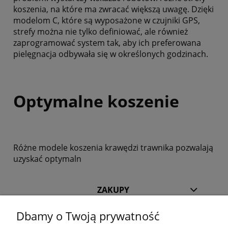
koszenia, na które ma zwracać większą uwagę. Dzięki
modelom C, które są wyposażone w czujniki GPS,
strefy można nie tylko definiować, ale również
zaprogramować system tak, aby ich preferowana
pielęgnacja odbywała się w określonych godzinach.
Optymalne koszenie
Różne modele koszenia krawędzi trawnika pozwalają
uzyskać optymaln
ZAKUPY
Dbamy o Twoją prywatność
POMOC