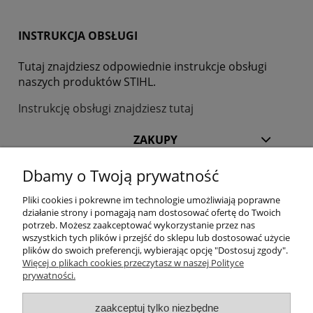
INSTRUKCJA OBSŁUGI
Tutaj znajdziesz odpowiednie instrukcje obsługi
naszych produktów STIHL.
Instrukcję obsługi znajdziesz tutaj
ZAKUPY
Dbamy o Twoją prywatność
POMOC
Pliki cookies i pokrewne im technologie umożliwiają poprawne
działanie strony i pomagają nam dostosować ofertę do Twoich
INFORMACJE
potrzeb. Możesz zaakceptować wykorzystanie przez nas
wszystkich tych plików i przejść do sklepu lub dostosować użycie
KILKA SŁÓW O NAS
plików do swoich preferencji, wybierając opcję "Dostosuj zgody".
Więcej o plikach cookies przeczytasz w naszej Polityce
prywatności.
STREFA KLIENTA
zaakceptuj tylko niezbędne