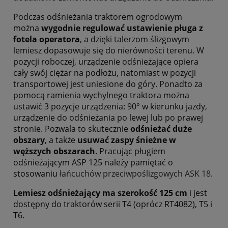
Podczas odśnieżania traktorem ogrodowym
można
wygodnie regulować ustawienie pługa z
fotela operatora
, a dzięki talerzom ślizgowym
lemiesz dopasowuje się do nierówności terenu. W
pozycji roboczej, urządzenie odśnieżające opiera
cały swój ciężar na podłożu, natomiast w pozycji
transportowej jest uniesione do góry. Ponadto za
pomocą ramienia wychylnego traktora można
ustawić 3 pozycje urządzenia: 90° w kierunku jazdy,
urządzenie do odśnieżania po lewej lub po prawej
stronie. Pozwala to skutecznie
odśnieżać duże
obszary
, a także
usuwać zaspy śnieżne w
węższych obszarach
. Pracując pługiem
odśnieżającym ASP 125 należy pamiętać o
stosowaniu
łańcuchów przeciwpoślizgowych ASK 18
.
Lemiesz odśnieżający ma szerokość 125 cm
i jest
dostępny do traktorów serii T4 (oprócz RT4082), T5 i
T6.