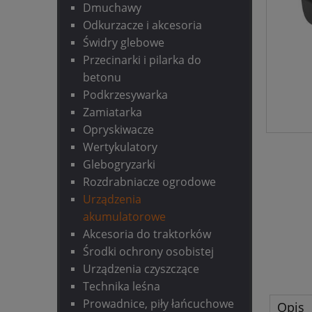
Dmuchawy
Odkurzacze i akcesoria
Świdry glebowe
Przecinarki i pilarka do
betonu
Podkrzesywarka
Zamiatarka
Opryskiwacze
Wertykulatory
Glebogryzarki
Rozdrabniacze ogrodowe
Urządzenia
akumulatorowe
Akcesoria do traktorków
Środki ochrony osobistej
Urządzenia czyszczące
Technika leśna
Prowadnice, piły łańcuchowe
Opis