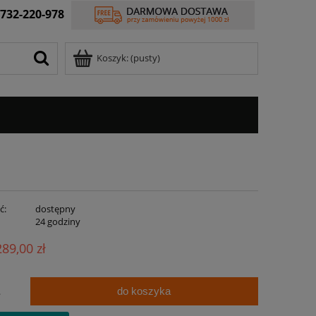
732-220-978
Koszyk:
(pusty)
ć:
dostępny
:
24 godziny
289,00 zł
do koszyka
.