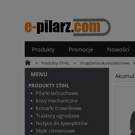
Produkty
Promocje
Nowości
»
»
Produkty STIHL
Urządzenia akumulatorowe
MENU
Akumula
PRODUKTY STIHL
Pilarki łańcuchowe
Kosy mechaniczne
Kosiarki trawnikowe
Traktory ogrodowe
Nożyce do żywopłotów
Myjki ciśnieniowe