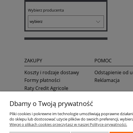
Wybierz producenta
ZAKUPY
POMOC
Koszty i rodzaje dostawy
Odstąpienie od
Formy płatności
Reklamacja
Raty Credit Agricole
Raty online Alior Banku
Dbamy o Twoją prywatność
Pliki cookies i pokrewne im technologie umożliwiają poprawne działa
do sklepu lub dostosować użycie plików do swoich preferencji, wybiera
Więcej o plikach cookies przeczytasz w naszej Polityce prywatności.