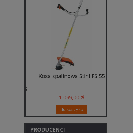
cinarka
Kosa spalinowa Stihl FS 55
Kosiark
taw z
i
ładowarką
1 099,00 zł
do koszyka
PRODUCENCI