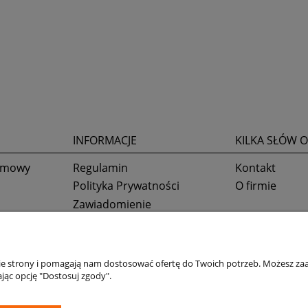
INFORMACJE
KILKA SŁÓW O
 umowy
Regulamin
Kontakt
Polityka Prywatności
O firmie
Zawiadomienie
Ustawienia plików cookies
nie strony i pomagają nam dostosować ofertę do Twoich potrzeb. Możesz zaa
jąc opcję "Dostosuj zgody".