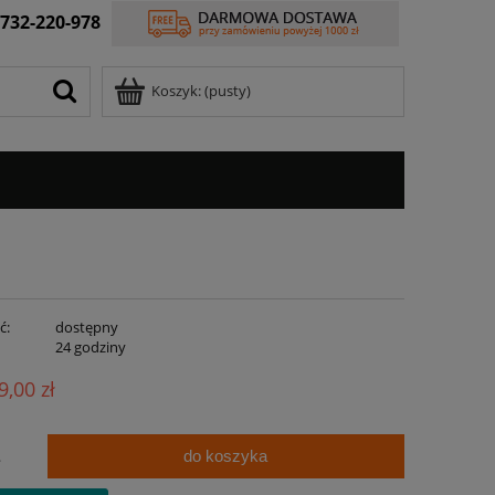
732-220-978
Koszyk:
(pusty)
ć:
dostępny
:
24 godziny
9,00 zł
do koszyka
.