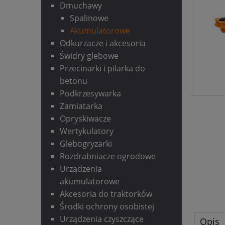
Dmuchawy
Spalinowe
Akumulatorowe
Odkurzacze i akcesoria
Świdry glebowe
Przecinarki i pilarka do
betonu
Podkrzesywarka
Zamiatarka
Opryskiwacze
Wertykulatory
Glebogryzarki
Rozdrabniacze ogrodowe
Urządzenia
akumulatorowe
Akcesoria do traktorków
Środki ochrony osobistej
Urządzenia czyszczące
Opis