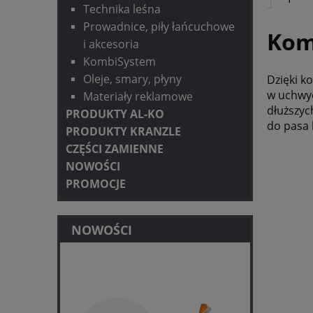
Technika leśna
Prowadnice, piły łańcuchowe
Kom
i akcesoria
KombiSystem
Oleje, smary, płyny
Dzięki k
w uchwyc
Materiały reklamowe
dłuższyc
PRODUKTY AL-KO
do pasa 
PRODUKTY KRANZLE
CZĘŚCI ZAMIENNE
NOWOŚCI
PROMOCJE
NOWOŚCI