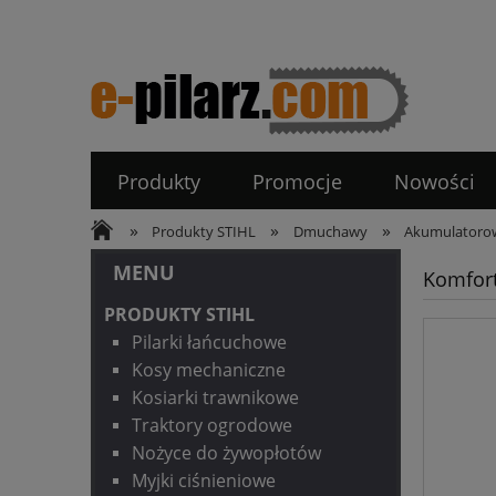
Produkty
Promocje
Nowości
»
»
»
Produkty STIHL
Dmuchawy
Akumulatoro
MENU
Komfor
PRODUKTY STIHL
Pilarki łańcuchowe
Kosy mechaniczne
Kosiarki trawnikowe
Traktory ogrodowe
Nożyce do żywopłotów
Myjki ciśnieniowe