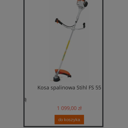
cinarka
Kosa spalinowa Stihl FS 55
Kosiark
taw z
i
ładowarką
1 099,00 zł
do koszyka