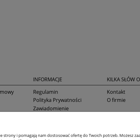
INFORMACJE
KILKA SŁÓW O
 umowy
Regulamin
Kontakt
Polityka Prywatności
O firmie
Zawiadomienie
Ustawienia plików cookies
nie strony i pomagają nam dostosować ofertę do Twoich potrzeb. Możesz zaa