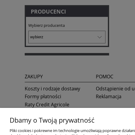
PRODUCENCI
Wybierz producenta
ZAKUPY
POMOC
Koszty i rodzaje dostawy
Odstąpienie od
Formy płatności
Reklamacja
Raty Credit Agricole
Raty online Alior Banku
Dbamy o Twoją prywatność
Pliki cookies i pokrewne im technologie umożliwiają poprawne działa