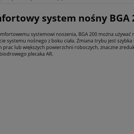
fortowy system nośny BGA 
omfortowemu systemowi noszenia, BGA 200 można używać na 
ie systemu nośnego z boku ciała. Zmiana trybu jest szybka i
h prac lub większych powierzchni roboczych, znaczne zre
biodrowego plecaka AR.