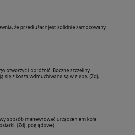
ewnia, że przedłużacz jest solidnie zamocowany
)
o otworzyć i opróżnić. Boczne szczeliny
ją się z kosza wdmuchiwane są w glebę. (Zdj.
 łatwy sposób manewrować urządzeniem koła
M 3
osiarki. (Zdj. poglądowe)