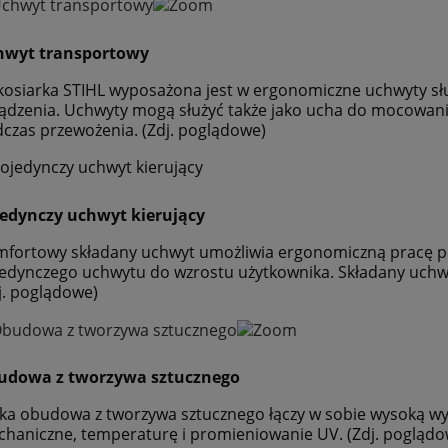
5 699,00 zł
2 999,00 zł
hwyt transportowy
do koszyka
do koszyka
kosiarka STIHL wyposażona jest w ergonomiczne uchwyty słu
ądzenia. Uchwyty mogą służyć także jako ucha do mocowan
czas przewożenia. (Zdj. poglądowe)
edynczy uchwyt kierujący
fortowy składany uchwyt umożliwia ergonomiczną pracę p
edynczego uchwytu do wzrostu użytkownika. Składany uchwy
j. poglądowe)
udowa z tworzywa sztucznego
ka obudowa z tworzywa sztucznego łączy w sobie wysoką wy
haniczne, temperaturę i promieniowanie UV. (Zdj. poglądo