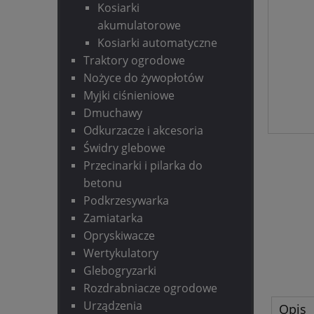
Kosiarki
akumulatorowe
Kosiarki automatyczne
Traktory ogrodowe
Nożyce do żywopłotów
Myjki ciśnieniowe
Dmuchawy
Odkurzacze i akcesoria
Świdry glebowe
Przecinarki i pilarka do
betonu
Podkrzesywarka
Zamiatarka
Opryskiwacze
Wertykulatory
Glebogryzarki
Rozdrabniacze ogrodowe
Urządzenia
Opis