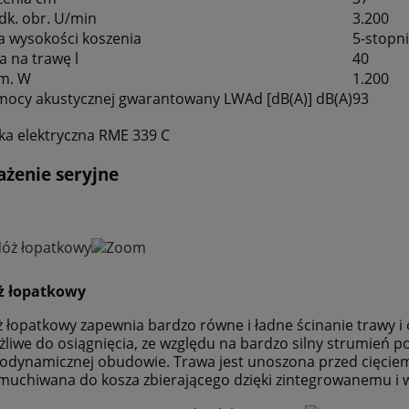
dk. obr. U/min
3.200
a wysokości koszenia
5-stopn
a na trawę l
40
m. W
1.200
ocy akustycznej gwarantowany LWAd [dB(A)] dB(A)
93
żenie seryjne
ż łopatkowy
 łopatkowy zapewnia bardzo równe i ładne ścinanie trawy i 
liwe do osiągnięcia, ze względu na bardzo silny strumień 
odynamicznej obudowie. Trawa jest unoszona przed cięciem,
uchiwana do kosza zbierającego dzięki zintegrowanemu i 