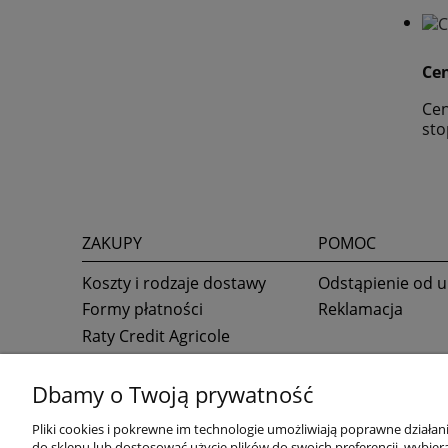
Cen
Cen
sto
ZAKUPY
POMOC
Koszty i rodzaje dostawy
Odstąpienie od
Formy płatności
Reklamacja
Raty Credit Agricole
Raty online Alior Banku
Dbamy o Twoją prywatność
Pliki cookies i pokrewne im technologie umożliwiają poprawne działa
do sklepu lub dostosować użycie plików do swoich preferencji, wybiera