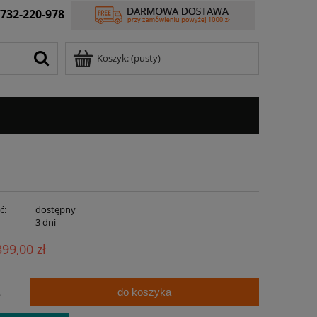
732-220-978
Koszyk:
(pusty)
ć:
dostępny
:
3 dni
399,00 zł
do koszyka
.