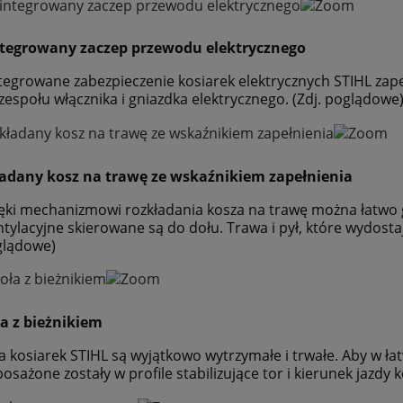
ntegrowany zaczep przewodu elektrycznego
tegrowane zabezpieczenie kosiarek elektrycznych STIHL zap
zespołu włącznika i gniazdka elektrycznego. (Zdj. poglądowe
adany kosz na trawę ze wskaźnikiem zapełnienia
ęki mechanizmowi rozkładania kosza na trawę można łatwo g
tylacyjne skierowane są do dołu. Trawa i pył, które wydosta
glądowe)
a z bieżnikiem
a kosiarek STIHL są wyjątkowo wytrzymałe i trwałe. Aby w
a automatyczna STIHL
Kosiarka spalinowa STIHL R
osażone zostały w profile stabilizujące tor i kierunek jazdy k
MOW RMI 422 P
RT