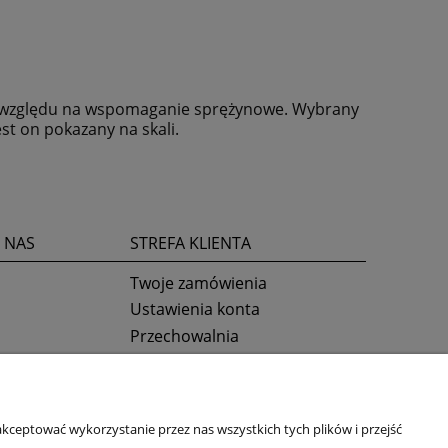
ze względu na wspomaganie sprężynowe. Wybrany
st on pokazany na skali.
 NAS
STREFA KLIENTA
Twoje zamówienia
Ustawienia konta
Przechowalnia
kceptować wykorzystanie przez nas wszystkich tych plików i przejść