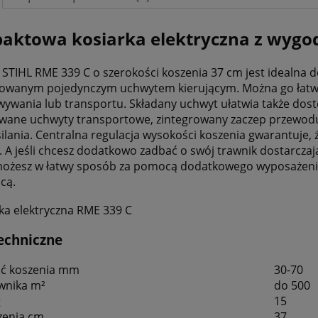
aktowa kosiarka elektryczna z wyg
 STIHL RME 339 C o szerokości koszenia 37 cm jest idealna 
lowanym pojedynczym uchwytem kierującym. Można go łatwo 
ywania lub transportu. Składany uchwyt ułatwia także dost
wane uchwyty transportowe, zintegrowany zaczep przewodu
silania. Centralna regulacja wysokości koszenia gwarantuje,
. A jeśli chcesz dodatkowo zadbać o swój trawnik dostarcz
możesz w łatwy sposób za pomocą dodatkowego wyposażenia 
cą.
echniczne
ć koszenia mm
30-70
wnika m²
do 500
g
15
zenia cm
37