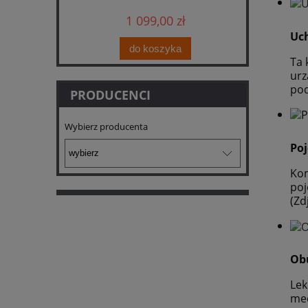
1 099,00 zł
Uc
do koszyka
Ta 
urz
pod
PRODUCENCI
Wybierz producenta
Poj
Kom
poj
(Zd
Ob
Lek
mec