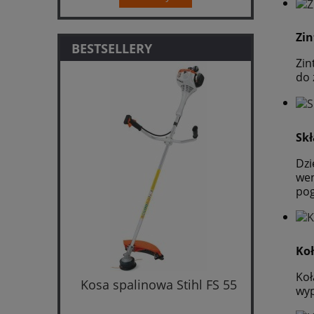
Zi
BESTSELLERY
Zin
do 
Skł
Dzi
wen
po
Koł
Koł
cinarka
Kosa spalinowa Stihl FS 55
Kosiark
wyp
taw z
i
ładowarką