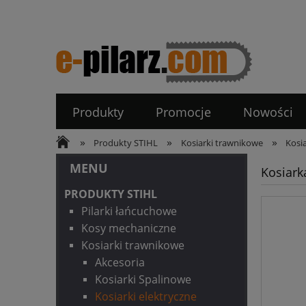
Produkty
Promocje
Nowości
»
»
»
Produkty STIHL
Kosiarki trawnikowe
Kosia
MENU
Kosiark
PRODUKTY STIHL
Pilarki łańcuchowe
Kosy mechaniczne
Kosiarki trawnikowe
Akcesoria
Kosiarki Spalinowe
Kosiarki elektryczne