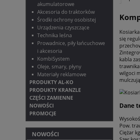
akumulatorowe
Akcesoria do traktorków
Komp
Środki ochrony osobistej
Urządzenia czyszczące
Kosiarka
Technika leśna
się regu
Prowadnice, piły łańcuchowe
przechow
i akcesoria
Zintegro
KombiSystem
kabla za
trawnika
Oleje, smary, płyny
wilgoci 
Materiały reklamowe
mulczują
PRODUKTY AL-KO
PRODUKTY KRANZLE
CZĘŚCI ZAMIENNE
Dane t
NOWOŚCI
PROMOCJE
Wysokoś
Pow. tra
Ciężar k
NOWOŚCI
Szer.kos