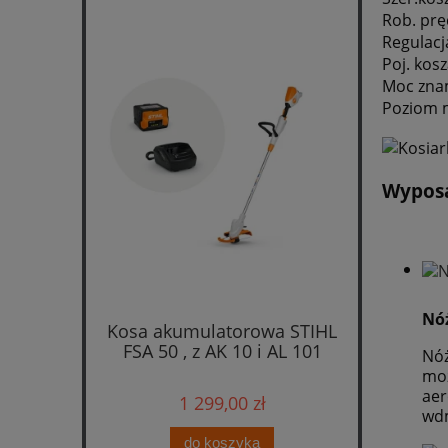
Rob. prę
Regulacj
Poj. kosz
Moc zna
Poziom m
Wyposa
Nó
Kosa akumulatorowa STIHL
FSA 50 , z AK 10 i AL 101
Nóż
moż
aer
1 299,00 zł
wdm
do koszyka