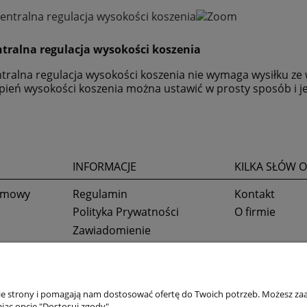
tralna regulacja wysokości koszenia
tralna regulacja wysokości koszenia nie wymaga wysiłku 
pień wysokości koszenia można ustawić w prosty sposób i je
INFORMACJE
KILKA SŁÓW O
 umowy
Regulamin
Kontakt
Polityka Prywatności
O firmie
Zawiadomienie
Ustawienia plików cookies
nie strony i pomagają nam dostosować ofertę do Twoich potrzeb. Możesz zaa
jąc opcję "Dostosuj zgody".