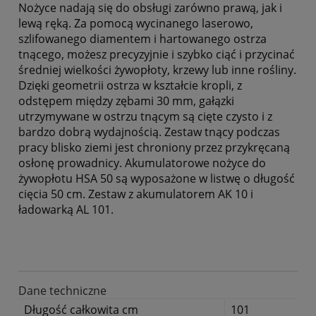
Nożyce nadają się do obsługi zarówno prawą, jak i
lewą ręką. Za pomocą wycinanego laserowo,
szlifowanego diamentem i hartowanego ostrza
tnącego, możesz precyzyjnie i szybko ciąć i przycinać
średniej wielkości żywopłoty, krzewy lub inne rośliny.
Dzięki geometrii ostrza w kształcie kropli, z
odstępem między zębami 30 mm, gałązki
utrzymywane w ostrzu tnącym są cięte czysto i z
bardzo dobrą wydajnością. Zestaw tnący podczas
pracy blisko ziemi jest chroniony przez przykręcaną
osłonę prowadnicy. Akumulatorowe nożyce do
żywopłotu HSA 50 są wyposażone w listwę o długość
cięcia 50 cm. Zestaw z akumulatorem AK 10 i
ładowarką AL 101.
Dane techniczne
Długość całkowita cm
101