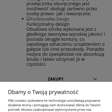
przełącznika oburęcznego jest
możliwość obsługi zarówno przez
osoby prawo- jak i leworęczne.
Funkcjonalny design
Obudowa silnika wykonana jest z
gładkiego tworzywa wysokiej jakości i
posiada okrągłe kontury, co
zapobiega zahaczeniu urządzeniem o
gałęzie lub inne przeszkody. Ponadto
nożyce do żywopłotów nie absorbują
brudu i łatwo utrzymać je w
czystości.
ZAKUPY
Dbamy o Twoją prywatność
POMOC
Pliki cookies i pokrewne im technologie umożliwiają poprawne
INFORMACJE
działanie strony i pomagają nam dostosować ofertę do Twoich
potrzeb. Możesz zaakceptować wykorzystanie przez nas