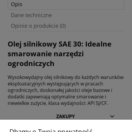
Opis
Dane techniczne
Opinie o produkcie (0)
Olej silnikowy SAE 30: Idealne
smarowanie narzędzi
ogrodniczych
Wysokowydajny olej silnikowy do każdych warunków
eksploatacyjnych występujących w pracach
ogrodniczych, doskonałej jakości oleje bazowe i
dodatki zapewniają optymalne smarowanie i
niewielkie zużycie, klasa wydajności: API SJ/CF.
ZAKUPY
Dbamy o Twoją prywatność