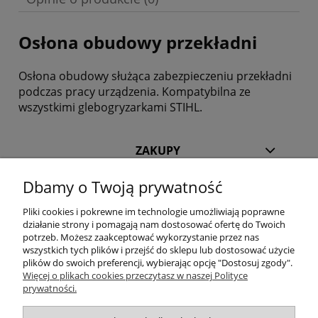
Osłona obudowy przekładni
Osłona obudowy służąca zabezpieczeniu przekładni
podczas pracy urządzenia. Kompatybilna ze
wszystkimi glebogryzarkami STIHL.
ZAKUPY
Dbamy o Twoją prywatność
POMOC
Pliki cookies i pokrewne im technologie umożliwiają poprawne
działanie strony i pomagają nam dostosować ofertę do Twoich
INFORMACJE
potrzeb. Możesz zaakceptować wykorzystanie przez nas
wszystkich tych plików i przejść do sklepu lub dostosować użycie
KILKA SŁÓW O NAS
plików do swoich preferencji, wybierając opcję "Dostosuj zgody".
Więcej o plikach cookies przeczytasz w naszej Polityce
prywatności.
STREFA KLIENTA