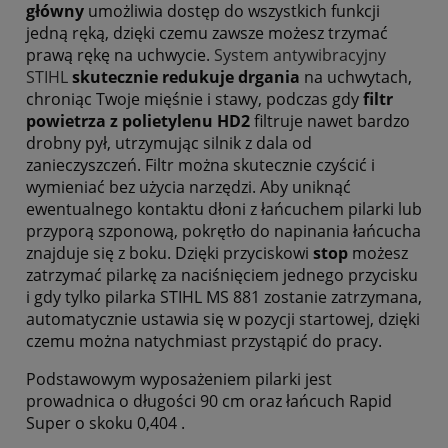
główny
umożliwia dostęp do wszystkich funkcji
jedną ręką, dzięki czemu zawsze możesz trzymać
prawą rękę na uchwycie.
System antywibracyjny
STIHL
skutecznie redukuje drgania
na uchwytach,
chroniąc Twoje mięśnie i stawy, podczas gdy
filtr
powietrza z polietylenu HD2
filtruje nawet bardzo
drobny pył, utrzymując silnik z dala od
zanieczyszczeń. Filtr można skutecznie czyścić i
wymieniać bez użycia narzędzi. Aby uniknąć
ewentualnego kontaktu dłoni z łańcuchem pilarki lub
przyporą szponową, pokrętło do napinania łańcucha
znajduje się z boku. Dzięki przyciskowi
stop
możesz
zatrzymać pilarkę za naciśnięciem jednego przycisku
i gdy tylko pilarka STIHL MS 881 zostanie zatrzymana,
automatycznie ustawia się w pozycji startowej, dzięki
czemu można natychmiast przystąpić do pracy.
Podstawowym wyposażeniem pilarki jest
prowadnica o długości 90 cm oraz łańcuch Rapid
Super o skoku 0,404 .