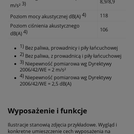
8,9/8,9
3)
m/s²
4)
118
Poziom mocy akustycznej dB(A)
Poziom ciśnienia akustycznego
106
4)
dB(A)
1)
Bez paliwa, prowadnicy i piły łańcuchowej
2)
Bez paliwa, z prowadnicą i piły łańcuchowej
3)
Niepewność pomiarowa wg Dyrektywy
2006/42/WE = 2 m/s²
4)
Niepewność pomiarowa wg Dyrektywy
2006/42/WE = 2,5 dB(A)
Wyposażenie i funkcje
Ilustracje stanowią zdjęcia przykładowe. Wygląd i
konkretne umieszczenie cech wyposażenia na