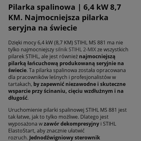
Pilarka spalinowa | 6,4 kW 8,7
KM. Najmocniejsza pilarka
seryjna na świecie
Dzięki mocy 6,4 kW (8,7 KM) STIHL MS 881 ma nie
tylko najmocniejszy
silnik STIHL 2-MIX
ze wszystkich
pilarek STIHL, ale jest również
najmocniejszą
pilarką łańcuchową produkowaną seryjnie na
świecie
. Ta pilarka spalinowa została opracowana
dla pracowników leśnych i profesjonalistów w
tartakach,
by zapewnić niezawodne i skuteczne
wsparcie przy ścinaniu, cięciu wzdłużnym i na
długość
.
Uruchomienie pilarki spalinowej STIHL MS 881 jest
tak łatwe, jak to tylko możliwe. Dlatego jest
wyposażona w
zawór dekompresyjny
i STIHL
ElastoStart, aby znacznie ułatwić
rozruch.
Jednodźwigniowy sterownik