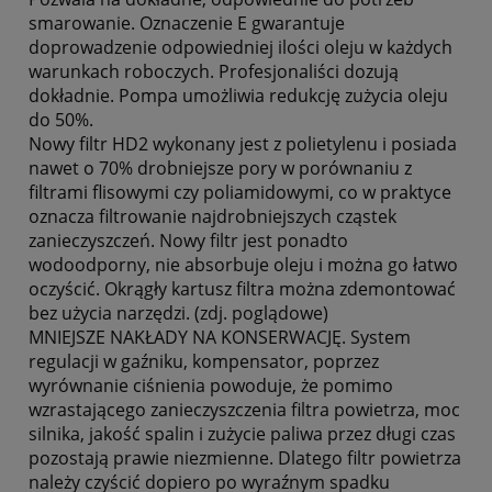
smarowanie. Oznaczenie E gwarantuje
doprowadzenie odpowiedniej ilości oleju w każdych
warunkach roboczych. Profesjonaliści dozują
dokładnie. Pompa umożliwia redukcję zużycia oleju
do 50%.
Nowy filtr HD2 wykonany jest z polietylenu i posiada
nawet o 70% drobniejsze pory w porównaniu z
filtrami flisowymi czy poliamidowymi, co w praktyce
oznacza filtrowanie najdrobniejszych cząstek
zanieczyszczeń. Nowy filtr jest ponadto
wodoodporny, nie absorbuje oleju i można go łatwo
oczyścić. Okrągły kartusz filtra można zdemontować
bez użycia narzędzi. (zdj. poglądowe)
MNIEJSZE NAKŁADY NA KONSERWACJĘ. System
regulacji w gaźniku, kompensator, poprzez
wyrównanie ciśnienia powoduje, że pomimo
wzrastającego zanieczyszczenia filtra powietrza, moc
silnika, jakość spalin i zużycie paliwa przez długi czas
pozostają prawie niezmienne. Dlatego filtr powietrza
należy czyścić dopiero po wyraźnym spadku