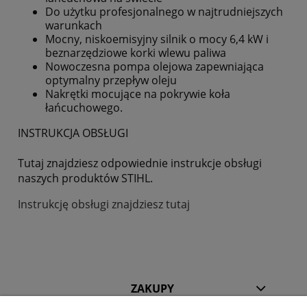
Do użytku profesjonalnego w najtrudniejszych
warunkach
Mocny, niskoemisyjny silnik o mocy 6,4 kW i
beznarzędziowe korki wlewu paliwa
Nowoczesna pompa olejowa zapewniająca
optymalny przepływ oleju
Nakrętki mocujące na pokrywie koła
łańcuchowego.
INSTRUKCJA OBSŁUGI
Tutaj znajdziesz odpowiednie instrukcje obsługi
naszych produktów STIHL.
Instrukcję obsługi znajdziesz tutaj
ZAKUPY