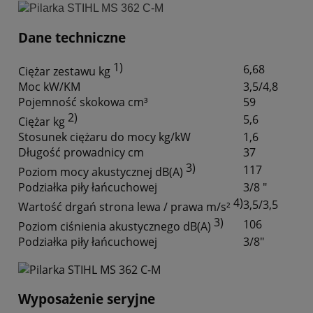
Dane techniczne
1)
6,68
Ciężar zestawu kg
Moc kW/KM
3,5/4,8
Pojemność skokowa cm³
59
2)
5,6
Ciężar kg
Stosunek ciężaru do mocy kg/kW
1,6
Długość prowadnicy cm
37
3)
117
Poziom mocy akustycznej dB(A)
Podziałka piły łańcuchowej
3/8 "
4)
3,5/3,5
Wartość drgań strona lewa / prawa m/s²
3)
106
Poziom ciśnienia akustycznego dB(A)
Podziałka piły łańcuchowej
3/8"
Wyposażenie seryjne