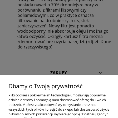
posiada nawet o 70% drobniejsze pory w
porównaniu z filtrami flisowymi czy
poliamidowymi, co w praktyce oznacza
filtrowanie najdrobniejszych cząstek
zanieczyszczeń. Nowy filtr jest ponadto
wodoodporny, nie absorbuje oleju i można go
łatwo oczyścić. Okrągły kartusz filtra można
zdemontować bez użycia narzędzi. (zdj. zbliżone
do rzeczywistego)
ZAKUPY
Dbamy o Twoją prywatność
POMOC
Pliki cookies i pokrewne im technologie umożliwiają poprawne
działanie strony i pomagają nam dostosować ofertę do Twoich
INFORMACJE
potrzeb. Możesz zaakceptować wykorzystanie przez nas
wszystkich tych plików i przejść do sklepu lub dostosować użycie
KILKA SŁÓW O NAS
plików do swoich preferencji, wybierając opcję "Dostosuj zgody".