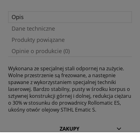
Opis
Dane techniczne
Produkty powiązane
Opinie o produkcie (0)
Wykonana ze specjalnej stali odpornej na zużycie.
Wolne przestrzenie są frezowane, a następnie
spawane z wykorzystaniem specjalnej techniki
laserowej. Bardzo stabilny, pusty w środku korpus o
sztywnej konstrukcji górnej i dolnej, redukcja ciężaru
o 30% w stosunku do prowadnicy Rollomatic ES,
ukośny otwór olejowy STIHL Ematic S.
ZAKUPY