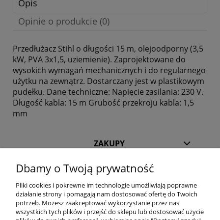
Opis
Opinie o produkcie (0)
Przedłużacz Stihl o długości 15 m, olejoodporny (3,5
kW, PVA 3x1,5, uziemienie). Zaprojektowane do
wysokich wymagań mechanicznych i do regularnego
użytku na zewnątrz. Dostarczany jest w plastikowym
pudełku. Dane techniczne: Napięcie zasilania:
230 V.
Długość kabla:
15
m Grubość przekroju kabla: 1,5
mm
ZAKUPY
Dbamy o Twoją prywatność
POMOC
Pliki cookies i pokrewne im technologie umożliwiają poprawne
działanie strony i pomagają nam dostosować ofertę do Twoich
INFORMACJE
potrzeb. Możesz zaakceptować wykorzystanie przez nas
wszystkich tych plików i przejść do sklepu lub dostosować użycie