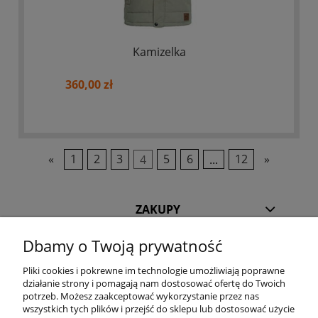
Kamizelka
360,00 zł
«
1
2
3
4
5
6
...
12
»
ZAKUPY
Dbamy o Twoją prywatność
POMOC
Pliki cookies i pokrewne im technologie umożliwiają poprawne
działanie strony i pomagają nam dostosować ofertę do Twoich
INFORMACJE
potrzeb. Możesz zaakceptować wykorzystanie przez nas
wszystkich tych plików i przejść do sklepu lub dostosować użycie