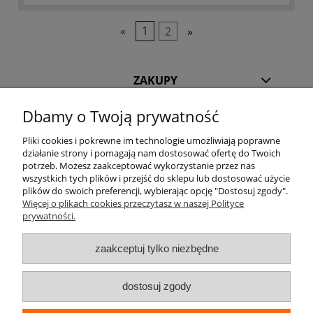
«
1
2
»
ZAKUPY
Dbamy o Twoją prywatność
POMOC
Pliki cookies i pokrewne im technologie umożliwiają poprawne
INFORMACJE
działanie strony i pomagają nam dostosować ofertę do Twoich
potrzeb. Możesz zaakceptować wykorzystanie przez nas
wszystkich tych plików i przejść do sklepu lub dostosować użycie
KILKA SŁÓW O NAS
plików do swoich preferencji, wybierając opcję "Dostosuj zgody".
Więcej o plikach cookies przeczytasz w naszej Polityce
prywatności.
STREFA KLIENTA
zaakceptuj tylko niezbędne
dostosuj zgody